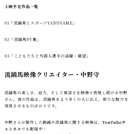
上映予定作品一覧
01「流鏑馬とスポーツYABUSAME」
02「流鏑馬PV集」
03「こどもたちと外国人選手の活躍・展望」
流鏑馬映像クリエイター・中野守
流鏑馬の美しさ、迫力、そして奥深さを映像で表現し続ける中野
さん。彼の作品は、流鏑馬をより多くの人に伝え、新たな魅力を
発見させるものばかりです。
中野さんが製作した動画や流鏑馬に関する映像は、
YouTubeチ
ャンネル
でも配信中！