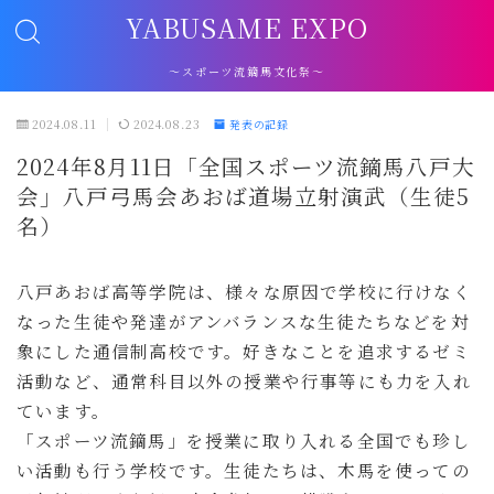
YABUSAME EXPO
～スポーツ流鏑馬文化祭～
2024.08.11
2024.08.23
発表の記録
2024年8月11日「全国スポーツ流鏑馬八戸大
会」八戸弓馬会あおば道場立射演武（生徒5
名）
八戸あおば高等学院は、様々な原因で学校に行けなく
なった生徒や発達がアンバランスな生徒たちなどを対
象にした通信制高校です。好きなことを追求するゼミ
活動など、通常科目以外の授業や行事等にも力を入れ
ています。
「スポーツ流鏑馬」を授業に取り入れる全国でも珍し
い活動も行う学校です。生徒たちは、木馬を使っての