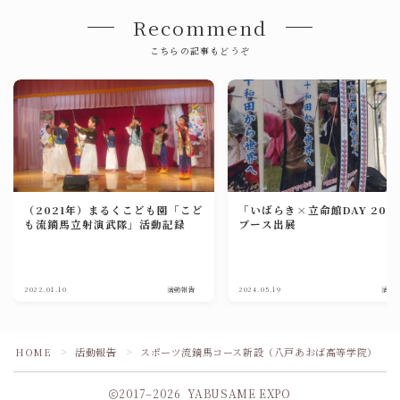
Recommend
こちらの記事もどうぞ
（2021年）まるくこども園「こど
「いばらき×立命館DAY 202
も流鏑馬立射演武隊」活動記録
ブース出展
2022.01.10
活動報告
2024.05.19
活動
HOME
活動報告
スポーツ流鏑馬コース新設（八戸あおば高等学院）
＞
＞
2017–2026 YABUSAME EXPO