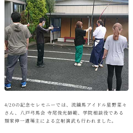
4/20の記念セレモニーでは、流鏑馬アイドル星野菜々
さん、八戸弓馬会 寺尾俊光師範、学院相談役である
類家伸一道場主による立射演武も行われました。