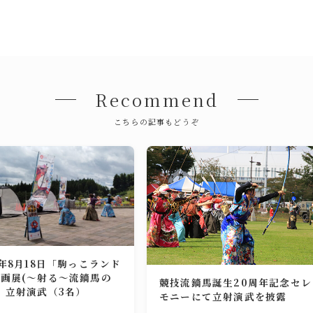
Recommend
こちらの記事もどうぞ
4年8月18日「駒っこランド
画展(～射る～流鏑馬の
競技流鏑馬誕生20周年記念セレ
」立射演武（3名）
モニーにて立射演武を披露