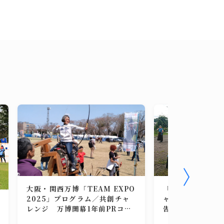
「やぶさめ立射演
大阪・関西万博「TEAM EXPO
ャスト配信チャレ
2025」プログラム／共創チャ
告
レンジ 万博開幕1年前PRコー
ナー"YABUSAME EXPO"（第