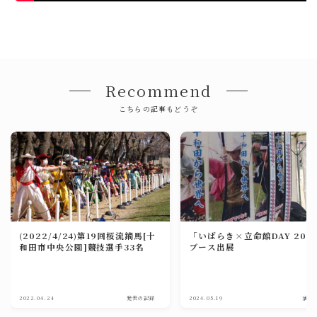
Recommend
こちらの記事もどうぞ
(2022/4/24)第19回桜流鏑馬[十
「いばらき×立命館DAY 202
和田市中央公園]競技選手33名
ブース出展
2022.04.24
発表の記録
2024.05.19
活動