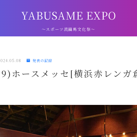
YABUSAME EXPO
～スポーツ流鏑馬文化祭～
2024.05.08
発表の記録
/1/29)ホースメッセ[横浜赤レン