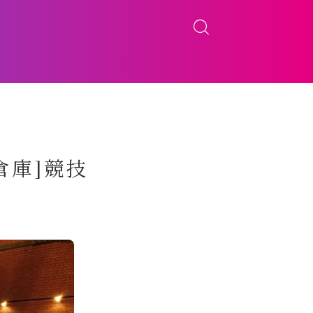
ガ倉庫]競技